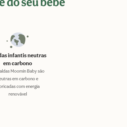
e do seu bebé
das infantis neutras
em carbono
raldas Moomin Baby são
eutras em carbono e
bricadas com energia
renovável