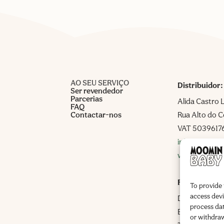
AO SEU SERVIÇO
Distribuidor:
Ser revendedor
Parcerias
Alida Castro 
FAQ
Contactar-nos
Rua Alto do 
VAT 5039617
info@alidaca
www.alidacas
Fabricante:
To provide 
access devi
Delipap Oy
process dat
Business ID:
or withdraw