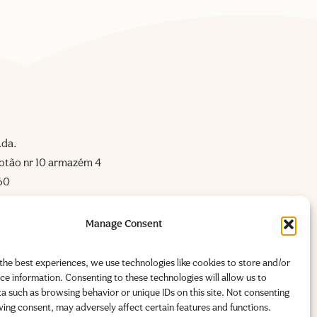
Lda.
Cotão nr 10 armazém 4
60
stro.pt
tro.pt
Manage Consent
the best experiences, we use technologies like cookies to store and/or
ce information. Consenting to these technologies will allow us to
a such as browsing behavior or unique IDs on this site. Not consenting
 0251325-6
ing consent, may adversely affect certain features and functions.