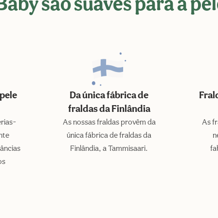
Baby são suaves para a pel
pele
Da única fábrica de
Fral
fraldas da Finlândia
rias-
As nossas fraldas provêm da
As f
nte
única fábrica de fraldas da
n
râncias
Finlândia, a Tammisaari.
fa
os