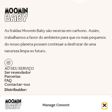
As fraldas Moomin Baby são neutras em carbono. Assim,
trabalhamos a favor do ambiente para que os mais pequenos
do nosso planeta possam continuar a desfrutar de uma
natureza limpa no futuro.
AO SEU SERVIÇO
Ser revendedor
Parcerias
FAQ
Contactar-nos
Distribuidor:
Alida Castro Lda.
Rua Alto do Cotão nr 10 armazém 4
Manage Consent
VAT 503961760