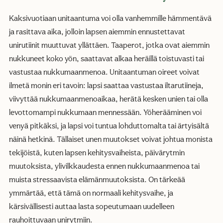
Kaksivuotiaan unitaantuma voi olla vanhemmille hämmentävä
ja rasittava aika, jolloin lapsen aiemmin ennustettavat
unirutiinit muuttuvat yllättäen. Taaperot, jotka ovat aiemmin
nukkuneet koko yön, saattavat alkaa heräillä toistuvasti tai
vastustaa nukkumaanmenoa. Unitaantuman oireet voivat
ilmetä monin eri tavoin: lapsi saattaa vastustaa iltarutiineja,
viivyttää nukkumaanmenoaikaa, herätä kesken unien tai olla
levottomampi nukkumaan mennessään. Yöherääminen voi
venyä pitkäksi, ja lapsi voi tuntua lohduttomalta tai ärtyisältä
näinä hetkinä. Tällaiset unen muutokset voivat johtua monista
tekijöistä, kuten lapsen kehitysvaiheista, päivärytmin
muutoksista, ylivilkkaudesta ennen nukkumaanmenoa tai
muista stressaavista elämänmuutoksista. On tärkeää
ymmärtää, että tämä on normaali kehitysvaihe, ja
kärsivällisesti auttaa lasta sopeutumaan uudelleen
rauhoittuvaan unirytmiin.