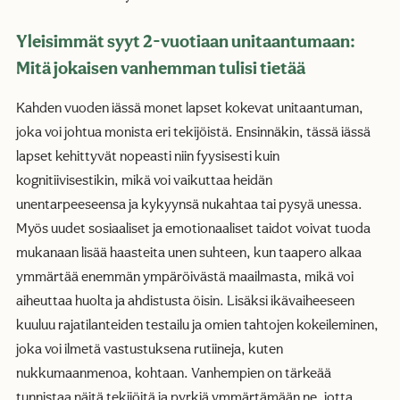
Yleisimmät syyt 2-vuotiaan unitaantumaan:
Mitä jokaisen vanhemman tulisi tietää
Kahden vuoden iässä monet lapset kokevat unitaantuman,
joka voi johtua monista eri tekijöistä. Ensinnäkin, tässä iässä
lapset kehittyvät nopeasti niin fyysisesti kuin
kognitiivisestikin, mikä voi vaikuttaa heidän
unentarpeeseensa ja kykyynsä nukahtaa tai pysyä unessa.
Myös uudet sosiaaliset ja emotionaaliset taidot voivat tuoda
mukanaan lisää haasteita unen suhteen, kun taapero alkaa
ymmärtää enemmän ympäröivästä maailmasta, mikä voi
aiheuttaa huolta ja ahdistusta öisin. Lisäksi ikävaiheeseen
kuuluu rajatilanteiden testailu ja omien tahtojen kokeileminen,
joka voi ilmetä vastustuksena rutiineja, kuten
nukkumaanmenoa, kohtaan. Vanhempien on tärkeää
tunnistaa näitä tekijöitä ja pyrkiä ymmärtämään ne, jotta