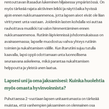
rentouttavan iltasadun lukeminen hiljaisessa ympäristössä. On
myös tärkeää rajata aktiivinen leikki ja näyttöaika hyvissä
ajoin ennen nukkumaanmenoa, jotta lapsen aivot eivät ole liian
virittyneet unta vastaan. Joidenkin lasten kohdalla voi auttaa
rauhoittava musiikki tai valon himmentäminen ennen
nukkumaanmenoa. Rutiinin läpiviennissä johdonmukaisuus on
avainasemassa; lapselle muodostuu vahva yhteys rutiinin
toimien ja nukahtamisen välille. Kun iltarutiini sujuu tutulla
kaavalla, lapsi oppii odottamaan unta luonnollisena
seuraavana askeleena, mikä parantaa nukahtamisen
helppoutta ja yleistä unen laatua.
Lapsesi uni ja oma jaksamisesi: Kuinka huolehtia
myös omasta hyvinvoinnista?
Puhuttaessa 2-vuotiaan lapsen unitaantumasta on tärkeää
muistaa, että vanhempien jaksaminen on olennainen osa