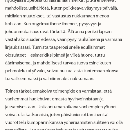
hyödyllistä opetella tunnistamaan merkit, jotka enteilevät
mahdollista unihäiriötä, kuten poikkeava väsymys päivällä,
mielialan muutokset, tai vastustus nukkumaan menoa
kohtaan. Kun ongelmatilanne ilmenee, pysyvyys ja
johdonmukaisuus ovat tärkeitä. Älä anna periksi lapsen
vastahakoisuuden edessä, vaan pysy rauhallisena ja varmana
linjauksissasi. Tunnista taaperosi unelle edullisimmat
olosuhteet – esimerkiksi pimeä ja viileä huone, tuttu
äänimaisema, ja mahdollisesti turvaa tuova esine kuten
pehmolelu tai yövalo, voivat auttaa lasta tuntemaan olonsa
turvallisemmaksi ja valmiimmaksi nukkumaan.
Toinen tärkeä ennakoiva toimenpide on varmistaa, että
vanhemmat huolehtivat omasta hyvinvoinnistaan ja
jaksamisestaan. Unitaantuman aikana vanhempien yöunet
voivat olla katkonaisia, joten päiväunien ottaminen tai
vuorottelu kumppanin kanssa yöheräämisten suhteen voi olla