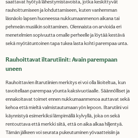
saattavat hyötyä lähestymistavoista, jotka keskittyvät
rauhoittumiseen ja lohduttamiseen, kuten vanhemman
läsnäolo lapsen huoneessa nukkumaanmenon aikana tai
pehmeän musiikin soittaminen. Olennaista on arvioida eri
menetelmien sopivuutta omalle perheelle ja löytää kestävä
sekä myötätuntoinen tapa tukea lasta kohti parempaa unta.
Rauhoittavat iltarutiinit: Avain parempaan
uneen
Rauhoittavien iltarutiinien merkitys ei voi olla liioiteltua, kun
tavoitellaan parempaa yöunta kaksivuotiaalle. Säännölliset ja
ennakoitavat toimet ennen nukkumaanmenoa auttavat sekä
kehoa että mieltä valmistautumaan yön lepoon. Iltarutiini voi
käynnistyä esimerkiksi lämpimällä kylvyllä, joka on sekä
rentouttava että merkki siitä, että on aika alkaa hiljentyä.
Tämän jälkeen voi seurata pukeutuminen yövaatteisiin ja