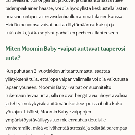
tarpeellista. Jos ongelmat jatkuvat ja unitaantumasta tulee
pidempiaikainen haaste, voi olla hyödyllistä keskustella lasten
uniasiantuntijan tai terveydenhuollon ammattilaisen kanssa.
Heidän neuvonsa voivat auttaa löytämään ratkaisuja ja
tukitoimia, jotka sopivat parhaiten perheen tilanteeseen.
Miten Moomin Baby -vaipat auttavat taaperosi
unta?
Kun puhutaan 2-vuotiaiden unitaantumasta, saattaa
yllätyksenä tulla, että jopa vaipan valinnalla voi olla vaikutusta
lapsen yöuneen. Moomin Baby -vaipat on suunniteltu
tukemaan hyvää unta, sillä ne ovat hengittäviä, ihoystävällisiä
ja tehty imukykyisiksi pitämään kosteus poissa iholta koko
yön ajan. Lisäksi, Moomin Baby -vaippojen
ympäristöystävällisyys tuo mielenrauhaa tietoisille
vanhemmille, mikä voi vähentää stressiä ja edistää parempaa