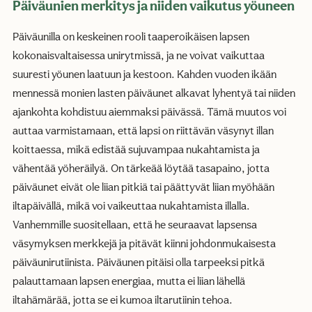
Päiväunien merkitys ja niiden vaikutus yöuneen
Päiväunilla on keskeinen rooli taaperoikäisen lapsen
kokonaisvaltaisessa unirytmissä, ja ne voivat vaikuttaa
suuresti yöunen laatuun ja kestoon. Kahden vuoden ikään
mennessä monien lasten päiväunet alkavat lyhentyä tai niiden
ajankohta kohdistuu aiemmaksi päivässä. Tämä muutos voi
auttaa varmistamaan, että lapsi on riittävän väsynyt illan
koittaessa, mikä edistää sujuvampaa nukahtamista ja
vähentää yöheräilyä. On tärkeää löytää tasapaino, jotta
päiväunet eivät ole liian pitkiä tai päättyvät liian myöhään
iltapäivällä, mikä voi vaikeuttaa nukahtamista illalla.
Vanhemmille suositellaan, että he seuraavat lapsensa
väsymyksen merkkejä ja pitävät kiinni johdonmukaisesta
päiväunirutiinista. Päiväunen pitäisi olla tarpeeksi pitkä
palauttamaan lapsen energiaa, mutta ei liian lähellä
iltahämärää, jotta se ei kumoa iltarutiinin tehoa.