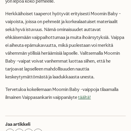
yön lepoa koko perheelle.
Herkkäihoiset taaperot hyötyvät erityisesti Moomin Baby -
vaipoista, joissa on pehmeät ja korkealaatuiset materiaalit
sekä hyvä istuvuus. Nämä ominaisuudet auttavat
ehkäisemään vaippaihottumaa ja muita ihoärsytyksiä. Vaippa
ei aiheuta epämukavuutta, mikä puolestaan voi merkitä
vähemmän yöllisiä heräämisiä lapselle. Valitsemalla Moomin
Baby -vaipat voivat vanhemmat luottaa siihen, että he
tarjoavat lapselleen mahdollisuuden nauttia
keskeytymättömästä ja laadukkaasta unesta.
Tervetuloa kokeilemaan Moomin Baby -vaippoja tilaamalla
ilmainen Vaippasankarin vaippanäyte
täältä!
Jaa artikkeli