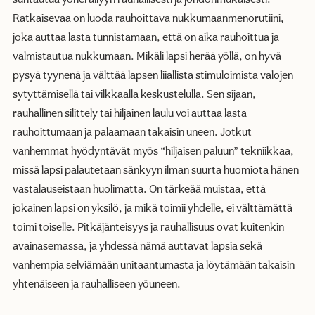
suhtautua yöheräilyyn rauhallisesti ja johdonmukaisesti.
Ratkaisevaa on luoda rauhoittava nukkumaanmenorutiini,
joka auttaa lasta tunnistamaan, että on aika rauhoittua ja
valmistautua nukkumaan. Mikäli lapsi herää yöllä, on hyvä
pysyä tyynenä ja välttää lapsen liiallista stimuloimista valojen
sytyttämisellä tai vilkkaalla keskustelulla. Sen sijaan,
rauhallinen silittely tai hiljainen laulu voi auttaa lasta
rauhoittumaan ja palaamaan takaisin uneen. Jotkut
vanhemmat hyödyntävät myös “hiljaisen paluun” tekniikkaa,
missä lapsi palautetaan sänkyyn ilman suurta huomiota hänen
vastalauseistaan huolimatta. On tärkeää muistaa, että
jokainen lapsi on yksilö, ja mikä toimii yhdelle, ei välttämättä
toimi toiselle. Pitkäjänteisyys ja rauhallisuus ovat kuitenkin
avainasemassa, ja yhdessä nämä auttavat lapsia sekä
vanhempia selviämään unitaantumasta ja löytämään takaisin
yhtenäiseen ja rauhalliseen yöuneen.