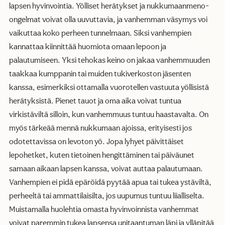
lapsen hyvinvointia. Yölliset herätykset ja nukkumaanmeno-
ongelmat voivat olla uuvuttavia, ja vanhemman väsymys voi
vaikuttaa koko perheen tunnelmaan. Siksi vanhempien
kannattaa kiinnittää huomiota omaan lepoon ja
palautumiseen. Yksi tehokas keino on jakaa vanhemmuuden
taakkaa kumppanin tai muiden tukiverkoston jäsenten
kanssa, esimerkiksi ottamalla vuorotellen vastuuta yöllisistä
herätyksistä. Pienet tauot ja oma aika voivat tuntua
virkistäviltä silloin, kun vanhemmuus tuntuu haastavalta. On
myös tärkeää mennä nukkumaan ajoissa, erityisesti jos
odotettavissa on levoton yö. Jopa lyhyet päivittäiset
lepohetket, kuten tietoinen hengittäminen tai päiväunet
samaan aikaan lapsen kanssa, voivat auttaa palautumaan.
Vanhempien ei pidä epäröidä pyytää apua tai tukea ystäviltä,
perheeltä tai ammattilaisilta, jos uupumus tuntuu liialliselta.
Muistamalla huolehtia omasta hyvinvoinnista vanhemmat
voivat paremmin tukea lapsensa unitaantuman läpi ja ylläpitää