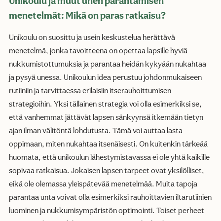
Unikoulu ja muut unen parantamisen
menetelmät: Mikä on paras ratkaisu?
Unikoulu on suosittu ja usein keskustelua herättävä
menetelmä, jonka tavoitteena on opettaa lapsille hyviä
nukkumistottumuksia ja parantaa heidän kykyään nukahtaa
ja pysyä unessa. Unikoulun idea perustuu johdonmukaiseen
rutiiniin ja tarvittaessa erilaisiin itserauhoittumisen
strategioihin. Yksi tällainen strategia voi olla esimerkiksi se,
että vanhemmat jättävät lapsen sänkyynsä itkemään tietyn
ajan ilman välitöntä lohdutusta. Tämä voi auttaa lasta
oppimaan, miten nukahtaa itsenäisesti. On kuitenkin tärkeää
huomata, että unikoulun lähestymistavassa ei ole yhtä kaikille
sopivaa ratkaisua. Jokaisen lapsen tarpeet ovat yksilölliset,
eikä ole olemassa yleispätevää menetelmää. Muita tapoja
parantaa unta voivat olla esimerkiksi rauhoittavien iltarutiinien
luominen ja nukkumisympäristön optimointi. Toiset perheet