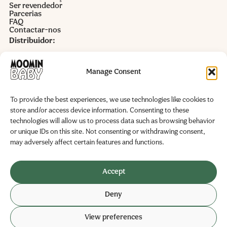
Ser revendedor
Parcerias
FAQ
Contactar-nos
Distribuidor:
Alida Castro Lda.
Rua Alto do Cotão nr 10 armazém 4
Manage Consent
VAT 503961760
info@alidacastro.pt
To provide the best experiences, we use technologies like cookies to
store and/or access device information. Consenting to these
www.alidacastro.pt
technologies will allow us to process data such as browsing behavior
or unique IDs on this site. Not consenting or withdrawing consent,
Fabricante:
may adversely affect certain features and functions.
Delipap Oy
Business ID: 0251325-6
Accept
Teollisuustie 19
Deny
02280 Veikkola, Finland
View preferences
© 2026 Delipap
Política de Privacidade