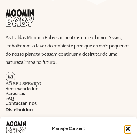
As fraldas Moomin Baby são neutras em carbono. Assim,
trabalhamos a favor do ambiente para que os mais pequenos
do nosso planeta possam continuar a desfrutar de uma
natureza limpa no futuro.
AO SEU SERVIÇO
Ser revendedor
Parcerias
FAQ
Contactar-nos
Distribuidor:
Alida Castro Lda.
Rua Alto do Cotão nr 10 armazém 4
Manage Consent
VAT 503961760