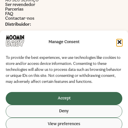
AO SEU SERVIÇO
Ser revendedor
Parcerias
FAQ
Contactar-nos
Distribuidor:
Alida Castro Lda.
Rua Alto do Cotão nr 10 armazém 4
Manage Consent
VAT 503961760
info@alidacastro.pt
To provide the best experiences, we use technologies like cookies to
store and/or access device information. Consenting to these
www.alidacastro.pt
technologies will allow us to process data such as browsing behavior
or unique IDs on this site. Not consenting or withdrawing consent,
Fabricante:
may adversely affect certain features and functions.
Delipap Oy
Business ID: 0251325-6
Accept
Teollisuustie 19
Deny
02280 Veikkola, Finland
View preferences
© 2026 Delipap
Política de Privacidade