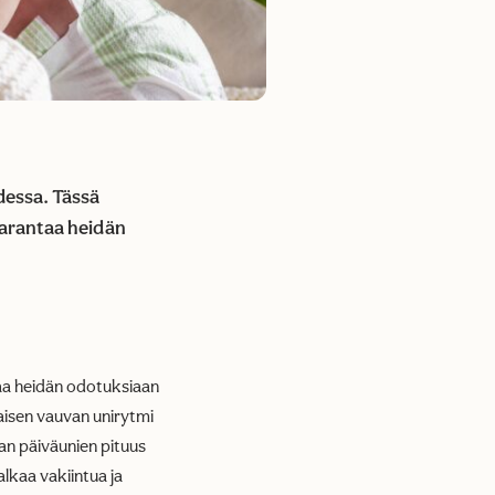
dessa. Tässä
 parantaa heidän
taa heidän odotuksiaan
aisen vauvan unirytmi
van päiväunien pituus
alkaa vakiintua ja