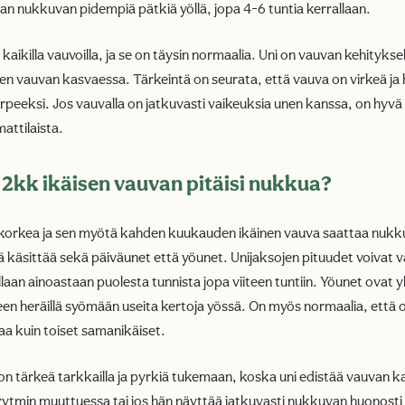
n nukkuvan pidempiä pätkiä yöllä, jopa 4-6 tuntia kerrallaan.
kaikilla vauvoilla, ja se on täysin normaalia. Uni on vauvan kehityksel
len vauvan kasvaessa. Tärkeintä on seurata, että vauva on virkeä ja 
arpeeksi. Jos vauvalla on jatkuvasti vaikeuksia unen kanssa, on hyvä
attilaista.
 2kk ikäisen vauvan pitäisi nukkua?
korkea ja sen myötä kahden kuukauden ikäinen vauva saattaa nukkua
äsittää sekä päiväunet että yöunet. Unijaksojen pituudet voivat v
laan ainoastaan puolesta tunnista jopa viiteen tuntiin. Yöunet ovat 
een heräillä syömään useita kertoja yössä. On myös normaalia, että 
aa kuin toiset samanikäiset.
n tärkeä tarkkailla ja pyrkiä tukemaan, koska uni edistää vauvan k
rytmin muuttuessa tai jos hän näyttää jatkuvasti nukkuvan huonosti 