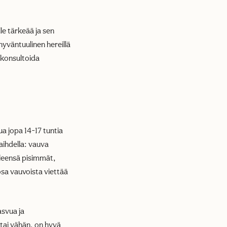
le tärkeää ja sen
hyväntuulinen hereillä
 konsultoida
 jopa 14-17 tuntia
aihdella: vauva
yleensä pisimmät,
osa vauvoista viettää
asvua ja
tai vähän, on hyvä