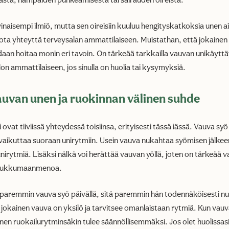
asta, hampaiden puhkeamisesta tai sairauden oireista.
naisempi ilmiö, mutta sen oireisiin kuuluu hengityskatkoksia unen ai
 ota yhteyttä terveysalan ammattilaiseen. Muistathan, että jokainen 
oidaan hoitaa monin eri tavoin. On tärkeää tarkkailla vauvan unikäytt
n ammattilaiseen, jos sinulla on huolia tai kysymyksiä.
auvan unen ja ruokinnan välinen suhde
ovat tiiviissä yhteydessä toisiinsa, erityisesti tässä iässä. Vauva syö
ä vaikuttaa suoraan unirytmiin. Usein vauva nukahtaa syömisen jälke
nirytmiä. Lisäksi nälkä voi herättää vauvan yöllä, joten on tärkeää 
en nukkumaanmenoa.
ä paremmin vauva syö päivällä, sitä paremmin hän todennäköisesti nu
 jokainen vauva on yksilö ja tarvitsee omanlaistaan rytmiä. Kun va
nen ruokailurytminsäkin tulee säännöllisemmäksi. Jos olet huolissasi