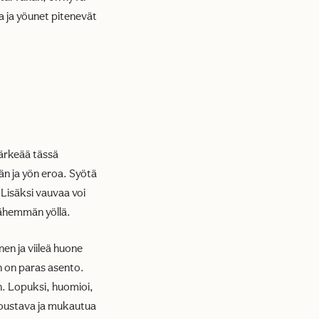
a ja yöunet pitenevät
ärkeää tässä
än ja yön eroa. Syötä
 Lisäksi vauvaa voi
 vähemmän yöllä.
en ja viileä huone
n on paras asento.
n. Lopuksi, huomioi,
 joustava ja mukautua