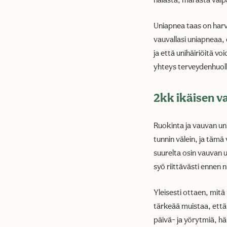
nälästä, märästä vaip
Uniapnea taas on harvi
vauvallasi uniapneaa,
ja että unihäiriöitä v
yhteys terveydenhuollo
2kk ikäisen v
Ruokinta ja vauvan uni 
tunnin välein, ja täm
suurelta osin vauvan u
syö riittävästi enn
Yleisesti ottaen, mit
tärkeää muistaa, että
päivä- ja yörytmiä, hä