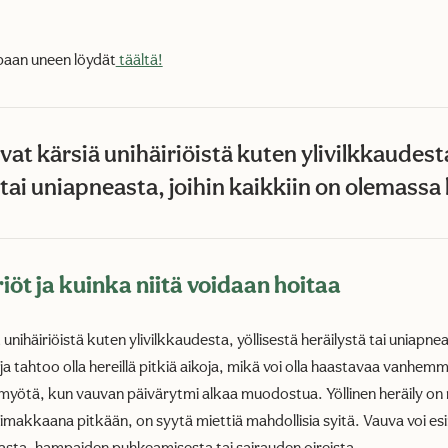
paan uneen löydät
täältä!
vat kärsiä unihäiriöistä kuten ylivilkkaudesta
 tai uniapneasta, joihin kaikkiin on olemassa 
riöt ja kuinka niitä voidaan hoitaa
unihäiriöistä kuten ylivilkkaudesta, yöllisestä heräilystä tai uniapnea
a tahtoo olla hereillä pitkiä aikoja, mikä voi olla haastavaa vanhem
 myötä, kun vauvan päivärytmi alkaa muodostua. Yöllinen heräily on 
oimakkaana pitkään, on syytä miettiä mahdollisia syitä. Vauva voi es