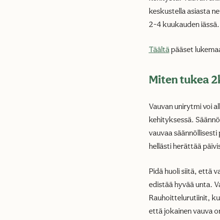
keskustella asiasta ne
2-4 kuukauden iässä
Täältä
pääset lukemaa
Miten tukea 2
Vauvan unirytmi voi a
kehityksessä. Säännöl
vauvaa säännöllisesti 
hellästi herättää päiv
Pidä huoli siitä, että
edistää hyvää unta. V
Rauhoittelurutiinit, k
että jokainen vauva on