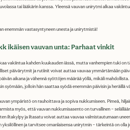
uvolassa tai lääkärin kanssa. Yleensä vauvan unirytmi alkaa vakiintu
.
n enemmän vastasyntyneen unesta ja unirytmistä!
kk ikäisen vauvan unta: Parhaat vinkit
lkaa vakiintua kahden kuukauden iässä, mutta vanhempien tuki on t
liset päivärytmit ja rutiinit voivat auttaa vauvaa ymmärtämään päiv
päivän aikana ja vähennä syöttöjen määrää yöllä, mikäli mahdollista.
isin syömään, jolloin hän saattaa syödä enemmän päivisin ja heräillä
 vauvan ympäristö on rauhoittava ja sopiva nukkumiseen. Pimeä, hiljain
armista myös, että vauvan nukkumisasento on turvallinen – selällää
uten iltakylpy ja iltasatu voivat auttaa vauvaa valmistautumaan unee
 yksilöllinen ja tarvitsee omanlaisensa unirytmin – tärkeintä on olla