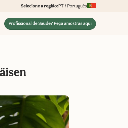
Selecione a região:
PT / Português
Profissional de Saúde? Peça amostras aqui
käisen