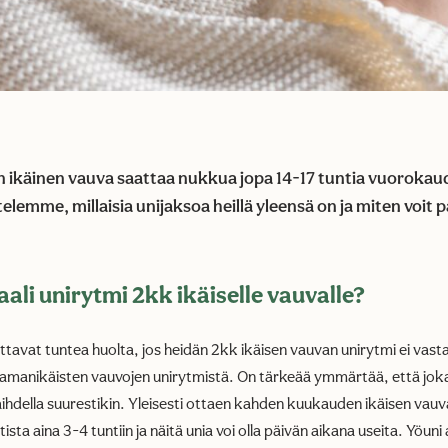
ikäinen vauva saattaa nukkua jopa 14-17 tuntia vuorokau
telemme, millaisia unijaksoa heillä yleensä on ja miten voit
ali unirytmi 2kk ikäiselle vauvalle?
avat tuntea huolta, jos heidän 2kk ikäisen vauvan unirytmi ei vas
amanikäisten vauvojen unirytmistä. On tärkeää ymmärtää, että jok
 vaihdella suurestikin. Yleisesti ottaen kahden kuukauden ikäisen vau
ista aina 3-4 tuntiin ja näitä unia voi olla päivän aikana useita. Yöuni 