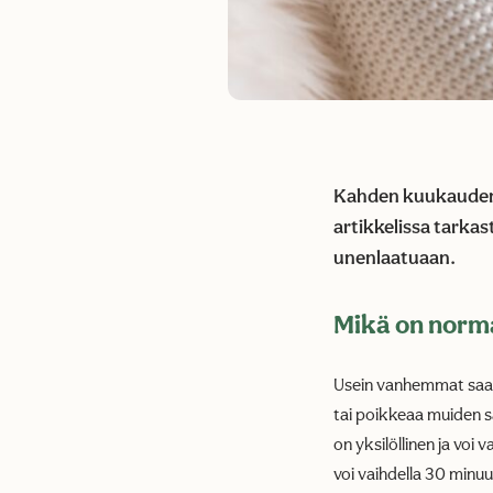
Kahden kuukauden 
artikkelissa tarkas
unenlaatuaan.
Mikä on norma
Usein vanhemmat saatt
tai poikkeaa muiden s
on yksilöllinen ja voi
voi vaihdella 30 minuut