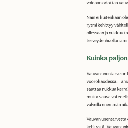
voidaan odottaa vauva
Näin ei kuitenkaan ole 
rytmi kehittyy vähitel
ollessaan ja nukkuu t
terveydenhuollon amm
Kuinka paljon
Vauvan unentarve on 
vuorokaudessa. Tämä k
saattaa nukkua kerral
mutta vauva voi edell
valveilla enemmän aik
Vauvan unentarvetta o
kehitystä. Vauvan uni