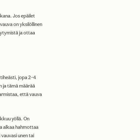
kana. Jos epäilet
vauva on yksilöllinen
äytymistä ja ottaa
 tiheästi, jopa 2-4
en ja tämä määrää
varmistaa, että vauva
kkuu yöllä. On
uva alkaa hahmottaa
 vauvasi unen tai