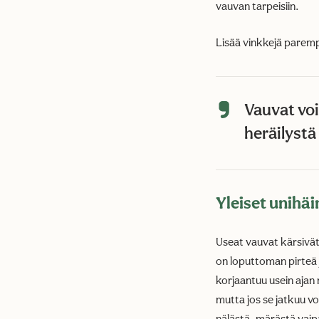
vauvan tarpeisiin.
Lisää vinkkejä parem
Vauvat voi
heräilystä
Yleiset unihäi
Useat vauvat kärsivät 
on loputtoman pirteä j
korjaantuu usein ajan
mutta jos se jatkuu v