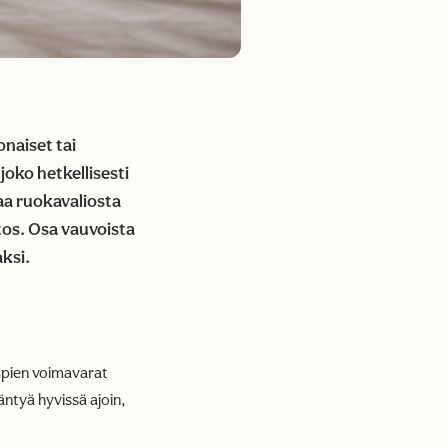
naiset tai
oko hetkellisesti
aa ruokavaliosta
tos. Osa vauvoista
ksi.
mpien voimavarat
äntyä hyvissä ajoin,