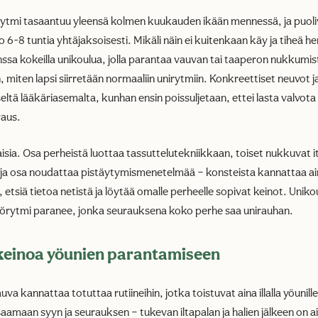
ärytmi tasaantuu yleensä kolmen kuukauden ikään mennessä, ja puol
o 6-8 tuntia yhtäjaksoisesti. Mikäli näin ei kuitenkaan käy ja tiheä her
ssa kokeilla unikoulua, jolla parantaa vauvan tai taaperon nukkumis
iten lapsi siirretään normaaliin unirytmiin. Konkreettiset neuvot j
seltä lääkäriasemalta, kunhan ensin poissuljetaan, ettei lasta valvota 
raus.
sia. Osa perheistä luottaa tassuttelutekniikkaan, toiset nukkuvat it
 ja osa noudattaa pistäytymismenetelmää – konsteista kannattaa ain
etsiä tietoa netistä ja löytää omalle perheelle sopivat keinot. Uniko
 yörytmi paranee, jonka seurauksena koko perhe saa unirauhan.
 keinoa yöunien parantamiseen
va kannattaa totuttaa rutiineihin, jotka toistuvat aina illalla yöunill
aamaan syyn ja seurauksen – tukevan iltapalan ja halien jälkeen on 