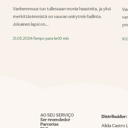
Vanhemmuus tuo tullessaan monia haasteita, ja yksi
Vau
merkittävimmistä on vauvan unirytmin hallinta.
van
Jokainen lapsi on…
ym
21.05.2024
Tempo para ler
10 min
10.
AO SEU SERVIÇO
Distribuidor:
Ser revendedor
Parcerias
Alida Castro 