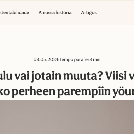
stentabilidade
A nossa história
Artigos
03.05.2024
Tempo para ler
3 min
lu vai jotain muuta? Viisi 
ko perheen parempiin yöun