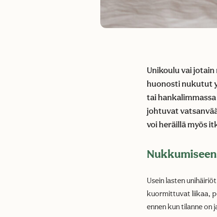
Unikoulu vai jotain
huonosti nukutut y
tai hankalimmassa 
johtuvat vatsanvää
voi heräillä myös 
Nukkumiseen 
Usein lasten unihäir
kuormittuvat liikaa, p
ennen kun tilanne on j