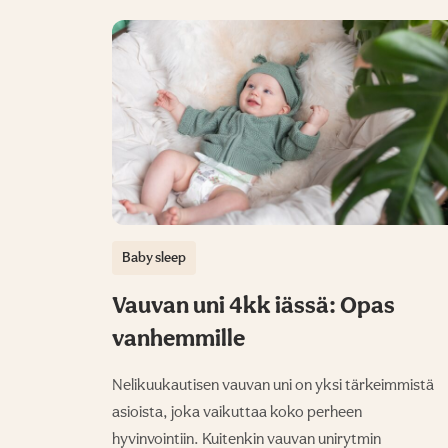
Baby sleep
Vauvan uni 4kk iässä: Opas
vanhemmille
Nelikuukautisen vauvan uni on yksi tärkeimmistä
asioista, joka vaikuttaa koko perheen
hyvinvointiin. Kuitenkin vauvan unirytmin