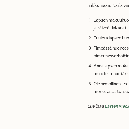
nukkumaan. Näillä vin
Lapsen makuuhuone
ja räikeät lakanat.
Tuuleta lapsen huo
Pimeässä huoneess
pimennysverhoihin
Anna lapsen mukaan
muodostunut tärke
Ole armollinen itsel
monet asiat tuntu
Lue lisää
Lasten Mehil