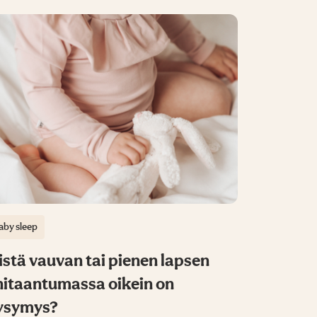
aby sleep
stä vauvan tai pienen lapsen
nitaantumassa oikein on
ysymys?