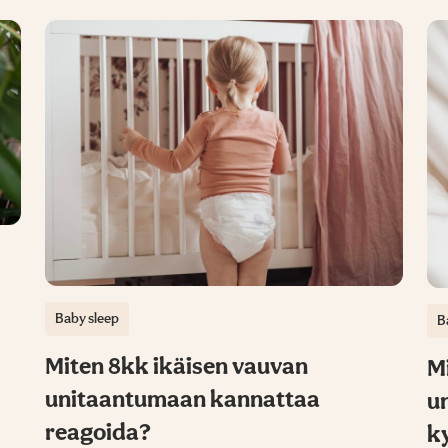
Baby sleep
B
Miten 8kk ikäisen vauvan
Mi
unitaantumaan kannattaa
u
reagoida?
k