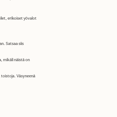
et, erikoiset yövalot
n. Satsaa siis
, mikäli näistä on
ja toistoja. Väsyneenä