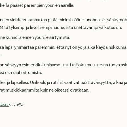
keillä pääset parempien yöunien äärelle.
en virikkeet kannattaa pitää minimissään – unohda siis sänkymobil
 Mitä tylsempi ja levollisempi huone, sitä unettavampi vaikutus on.
ne kunnolla ennen yöunille siirtymistä.
a lapsi ymmärtää paremmin, että nyt on yö ja aika käydä nukkumaa
.
 sänkyyn esimerkiksi uniharso, tutti tai joku muu turvaa tuova asia
ä osa rauhoittumista.
lesi ja lapsellesi. Unikoulu ja rutiinit vaativat päättäväisyyttä, aikaa 
vat mutkikkaammilta kuin ne oikeasti ovatkaan.
äisen
sivuilta.