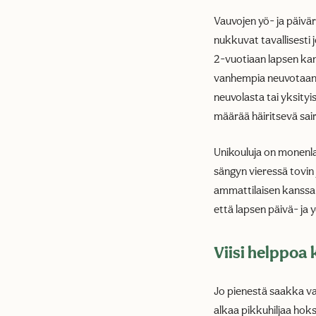
Vauvojen yö- ja päiv
nukkuvat tavallisesti j
2-vuotiaan lapsen kan
vanhempia neuvotaan, m
neuvolasta tai yksityi
määrää häiritsevä sai
Unikouluja on monenlai
sängyn vieressä tovin
ammattilaisen kanssa, 
että lapsen päivä- ja
Viisi helppoa
Jo pienestä saakka vau
alkaa pikkuhiljaa hoks