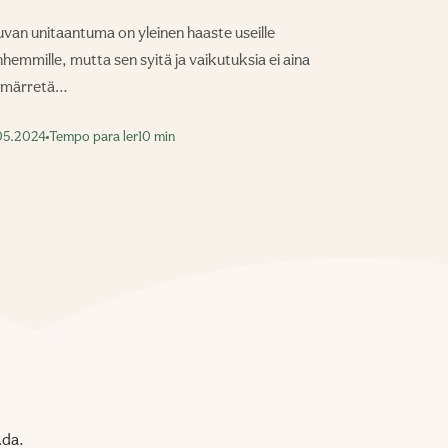
van unitaantuma on yleinen haaste useille
hemmille, mutta sen syitä ja vaikutuksia ei aina
märretä…
05.2024
Tempo para ler
10 min
Lda.