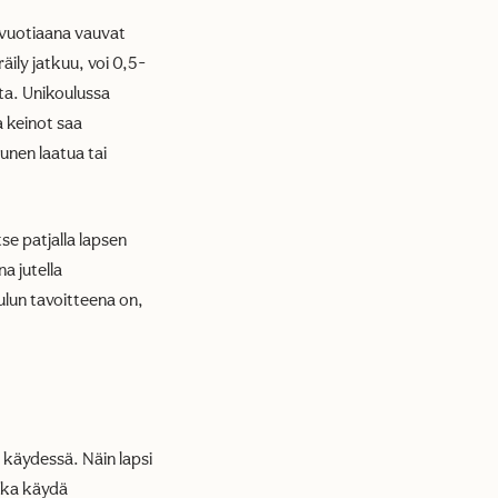
ivuotiaana vauvat
äily jatkuu, voi 0,5-
ta. Unikoulussa
a keinot saa
unen laatua tai
se patjalla lapsen
a jutella
ulun tavoitteena on,
e käydessä. Näin lapsi
aika käydä