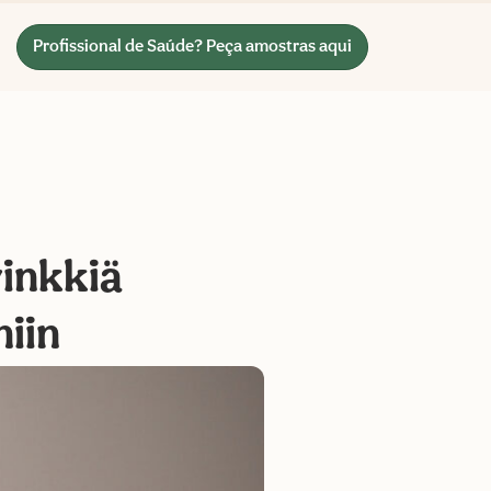
Profissional de Saúde? Peça amostras aqui
vinkkiä
iin