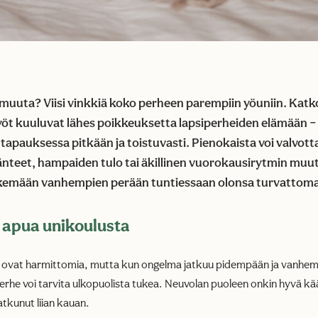
 muuta? Viisi vinkkiä koko perheen parempiin yöuniin. Katko
öt kuuluvat lähes poikkeuksetta lapsiperheiden elämään – j
tapauksessa pitkään ja toistuvasti. Pienokaista voi valvott
nteet, hampaiden tulo tai äkillinen vuorokausirytmin muu
itkemään vanhempien perään tuntiessaan olonsa turvattoma
apua unikoulusta
iöt ovat harmittomia, mutta kun ongelma jatkuu pidempään ja vanhe
erhe voi tarvita ulkopuolista tukea. Neuvolan puoleen onkin hyvä kä
atkunut liian kauan.